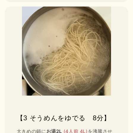
【3 そうめんをゆでる 8分】
大きめの鍋に
お湯2L
(4人前 4L)
を沸騰させ