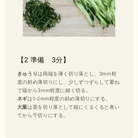
【2 準備 3分】
きゅうり
は両端を薄く切り落とし、3mm程
度の斜め薄切りにし、少しずつずらして重ね
て端から3mm程度に細く切る。
ネギ
は1-2mm程度の斜め薄切りにする。
大葉
は茎を切り落として縦にくるくると巻い
てから千切りにする。