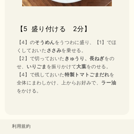
【5 盛り付ける 2分】
【4】の
そうめん
をうつわに盛り、【1】でほ
くしておいた
ささみ
を乗せる。
【2】で切っておいた
きゅうり、長ねぎ
をの
せ、
いりごま
を振りかけて
大葉
をのせる。
【4】で残しておいた
特製トマトごまだれ
を
全体にまわしかけ、上からお好みで、
ラー油
をかける。
利用規約