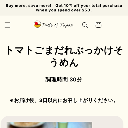
コンテ
Buy more, save more! Get 10% off your total purchase
ンツに
when you spend over $50.
進む
カ
ー
ト
トマトごまだれぶっかけそ
うめん
調理時間 30分
※お届け後、3日以内にお召し上がりください。