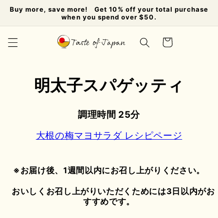
コンテ
Buy more, save more! Get 10% off your total purchase
ンツに
when you spend over $50.
進む
カ
ー
ト
明太子スパゲッティ
調理時間 25分
大根の梅マヨサラダ レシピページ
※お届け後、1週間以内にお召し上がりください。
おいしくお召し上がりいただくためには3日以内がお
すすめです。