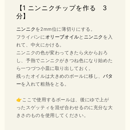
【1 ニンニクチップを作る 3
分】
ニンニク
を2mm位に薄切りにする。
フライパンに
オリーブオイル
と
ニンニク
を入
れて、中火にかける。
ニンニクの色が変わってきたら火からおろ
し、予熱でニンニクがきつね色になり始めた
ら一つづつ小皿に取り出しておく。
残ったオイルは大きめのボールに移し、
バタ
ー
を入れて粗熱をとる。
👉ここで使用するボールは、後にゆで上が
ったスゲッティを混ぜ合わせるのに充分な大
きさのものを使用してください。