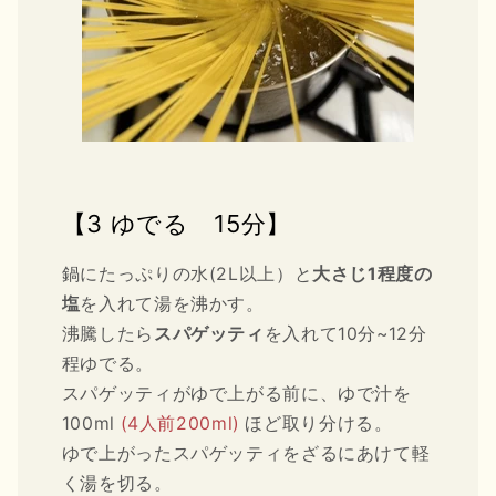
【3 ゆでる 15分】
鍋にたっぷりの水(2L以上）と
大さじ1程度の
塩
を入れて湯を沸かす。
沸騰したら
スパゲッティ
を入れて10分~12分
程ゆでる。
スパゲッティがゆで上がる前に、ゆで汁を
100ml
(4人前200ml)
ほど取り分ける。
ゆで上がったスパゲッティをざるにあけて軽
く湯を切る。