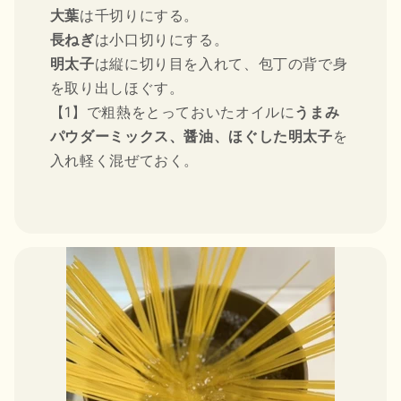
大葉
は千切りにする。
長ねぎ
は小口切りにする。
明太子
は縦に切り目を入れて、包丁の背で身
を取り出しほぐす。
【1】で粗熱をとっておいたオイルに
うまみ
パウダーミックス、醤油、ほぐした明太子
を
入れ軽く混ぜておく。